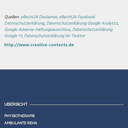
Quellen:
eRecht24 Disclaimer
,
eRecht24 Facebook
Datenschutzerklärung
,
Datenschutzerklärung Google Analytics
,
Google Adsense Haftungsausschluss
,
Datenschutzerklärung
Google +1
,
Datenschutzerklärung für Twitter
http://www.creative-contents.de
ÜBERSICHT
PHYSIOTHERAPIE
AMBULANTE REHA